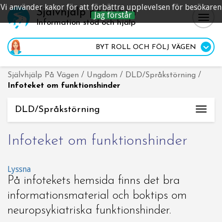
Vi använder kakor för att förbättra upplevelsen för besökaren
Självhjälp på vägen
Jag förstår
Togg
Information stöd och hjälp
navig
BYT ROLL
OCH FÖLJ VÄGEN
Självhjälp På Vägen
/
Ungdom
/
DLD/Språkstörning
/
Infoteket om funktionshinder
DLD/Språkstörning
Togg
navi
Infoteket om funktionshinder
Lyssna
På infotekets hemsida finns det bra
informationsmaterial och boktips om
neuropsykiatriska funktionshinder.