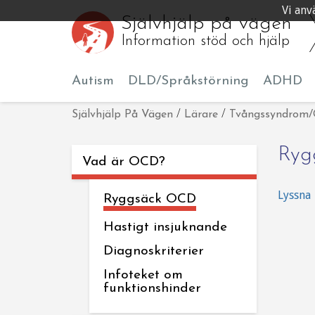
Vi anv
Självhjälp på vägen
Information stöd och hjälp
Autism
DLD/Språkstörning
ADHD
Självhjälp På Vägen
/
Lärare
/
Tvångssyndrom
Ryg
Vad är OCD?
Lyssna
Ryggsäck OCD
Hastigt insjuknande
Diagnoskriterier
Infoteket om
funktionshinder