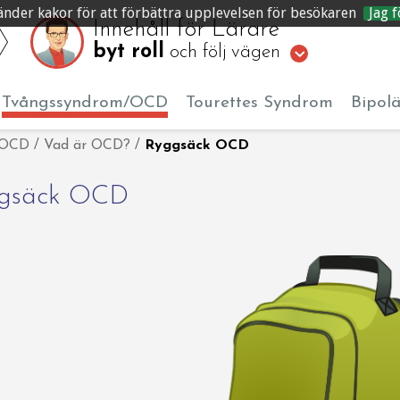
änder kakor för att förbättra upplevelsen för besökaren
Jag f
Innehåll för Lärare
byt roll
och följ vägen
Tvångssyndrom/OCD
Tourettes Syndrom
Bipol
/OCD
/
Vad är OCD?
/
Ryggsäck OCD
gsäck OCD