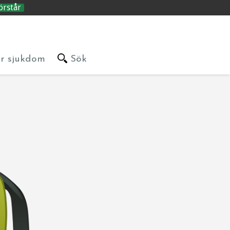
örstår
är sjukdom
Sök