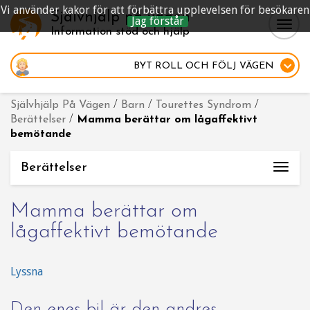
Vi använder kakor för att förbättra upplevelsen för besökaren
Självhjälp på vägen
Jag förstår
Togg
Information stöd och hjälp
navig
BYT ROLL
OCH FÖLJ VÄGEN
Självhjälp På Vägen
/
Barn
/
Tourettes Syndrom
/
Berättelser
/
Mamma berättar om lågaffektivt
bemötande
Berättelser
Togg
navi
Mamma berättar om
lågaffektivt bemötande
Lyssna
Den enes bil är den andres