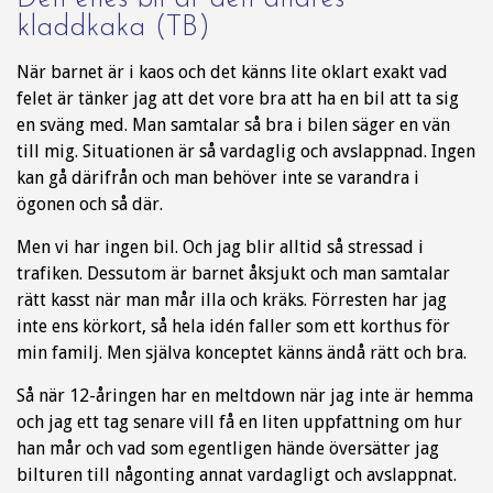
kladdkaka (TB)
När barnet är i kaos och det känns lite oklart exakt vad
felet är tänker jag att det vore bra att ha en bil att ta sig
en sväng med. Man samtalar så bra i bilen säger en vän
till mig. Situationen är så vardaglig och avslappnad. Ingen
kan gå därifrån och man behöver inte se varandra i
ögonen och så där.
Men vi har ingen bil. Och jag blir alltid så stressad i
trafiken. Dessutom är barnet åksjukt och man samtalar
rätt kasst när man mår illa och kräks. Förresten har jag
inte ens körkort, så hela idén faller som ett korthus för
min familj. Men själva konceptet känns ändå rätt och bra.
Så när 12-åringen har en meltdown när jag inte är hemma
och jag ett tag senare vill få en liten uppfattning om hur
han mår och vad som egentligen hände översätter jag
bilturen till någonting annat vardagligt och avslappnat.