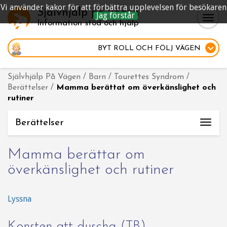
Vi använder kakor för att förbättra upplevelsen för besökaren
Självhjälp på vägen
Jag förstår
Togg
Information stöd och hjälp
navig
BYT ROLL
OCH FÖLJ VÄGEN
Självhjälp På Vägen
/
Barn
/
Tourettes Syndrom
/
Berättelser
/
Mamma berättat om överkänslighet och
rutiner
Berättelser
Togg
navi
Mamma berättar om
överkänslighet och rutiner
Lyssna
Konsten att duscha (TB)