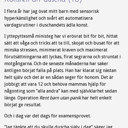
I flera år har jag övat mitt barn med sensorisk
hyperkänslighet och svårt att automatisera
vardagsrutiner i duschandets ädla konst.
I yttepyttesmå ministeg har vi erövrat bit för bit, hittat
sätt att våga och tricks att ta till, skojat och busat för att
minska stressen, minimerat kraven och maximerat
förutsättningarna att lyckas, firat segrarna och struntat i
motgångarna. Och de senaste månaderna har saker
äntligen börjat falla på plats. Han har klarat sig nästan
helt själv och det är en sådan seger för honom. Det är
jobbigt att vara 12 och behöva mammas hjälp för
någonting som ”alla andra” kan med självklarhet sedan
länge. Operation
Rent barn utan panik
har helt enkelt
börjat ge resultat.
Och i dag var det dags för examensprovet.
”Jag tänkte att du skulle duscha själv i dag” säger jag