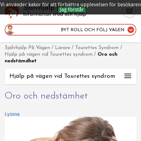
Vi använder kakor för att förbättra upplevelsen för besökaren
Självhjälp på vägen
Jag förstår
Togg
Information stöd och hjälp
navig
BYT ROLL
OCH FÖLJ VÄGEN
Självhjälp På Vägen
/
Lärare
/
Tourettes Syndrom
/
Hjälp på vägen vid Tourettes syndrom
/
Oro och
nedstämdhet
Hjälp på vägen vid Tourettes syndrom
Togg
navi
Oro och nedstämhet
Lyssna