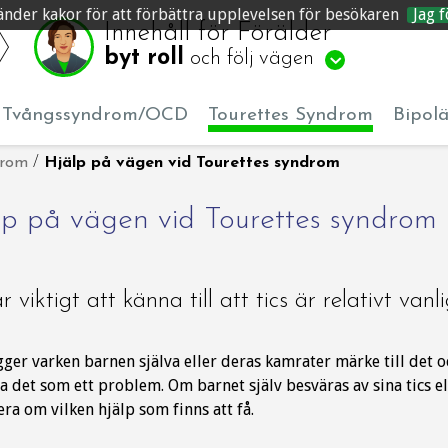
änder kakor för att förbättra upplevelsen för besökaren
Jag f
Innehåll för Förälder
byt roll
och följ vägen
Tvångssyndrom/OCD
Tourettes Syndrom
Bipol
drom
/
Hjälp på vägen vid Tourettes syndrom
lp på vägen vid Tourettes syndrom
r viktigt att känna till att tics är relativt van
gger varken barnen själva eller deras kamrater märke till det o
a det som ett problem. Om barnet själv besväras av sina tics el
ra om vilken hjälp som finns att få.