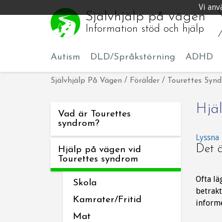
Vi anv
Självhjälp på vägen
Information stöd och hjälp
Autism
DLD/Språkstörning
ADHD
Självhjälp På Vägen
/
Förälder
/
Tourettes Syn
Hjä
Vad är Tourettes
syndrom?
Lyssna
Det ä
Hjälp på vägen vid
Tourettes syndrom
Ofta lä
Skola
betrakt
Kamrater/Fritid
informe
Mat