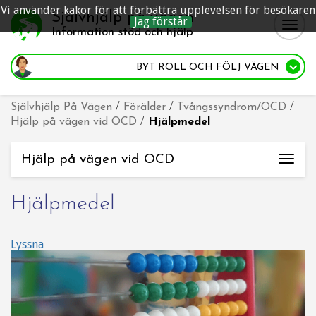
Vi använder kakor för att förbättra upplevelsen för besökaren
Självhjälp på vägen
Jag förstår
Togg
Information stöd och hjälp
navig
BYT ROLL
OCH FÖLJ VÄGEN
Självhjälp På Vägen
/
Förälder
/
Tvångssyndrom/OCD
/
Hjälp på vägen vid OCD
/
Hjälpmedel
Hjälp på vägen vid OCD
Togg
navi
Hjälpmedel
Lyssna