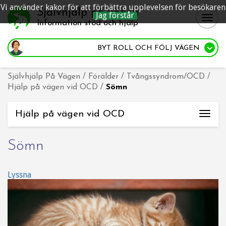
Vi använder kakor för att förbättra upplevelsen för besökaren
Självhjälp på vägen
Jag förstår
Togg
Information stöd och hjälp
navig
BYT ROLL
OCH FÖLJ VÄGEN
Självhjälp På Vägen
/
Förälder
/
Tvångssyndrom/OCD
/
Hjälp på vägen vid OCD
/
Sömn
Hjälp på vägen vid OCD
Togg
navi
Sömn
Lyssna