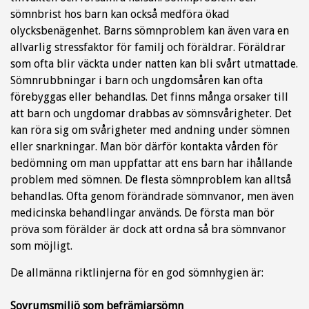
sömnbrist hos barn kan också medföra ökad
olycksbenägenhet. Barns sömnproblem kan även vara en
allvarlig stressfaktor för familj och föräldrar. Föräldrar
som ofta blir väckta under natten kan bli svårt utmattade.
Sömnrubbningar i barn och ungdomsåren kan ofta
förebyggas eller behandlas. Det finns många orsaker till
att barn och ungdomar drabbas av sömnsvårigheter. Det
kan röra sig om svårigheter med andning under sömnen
eller snarkningar. Man bör därför kontakta vården för
bedömning om man uppfattar att ens barn har ihållande
problem med sömnen. De flesta sömnproblem kan alltså
behandlas. Ofta genom förändrade sömnvanor, men även
medicinska behandlingar används. De första man bör
pröva som förälder är dock att ordna så bra sömnvanor
som möjligt.
De allmänna riktlinjerna för en god sömnhygien är:
Sovrumsmiljö som befrämjarsömn