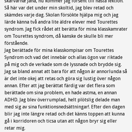
skarvarna! Jaha, nu kommer jag försent till nästa lektion.
Så här var det under min skoltid, jag blev retad och
skämdes varje dag. Skolan försökte hjälpa mig och jag
lärde känna två andra lite äldre elever med Tourettes
syndrom. Jag fick rådet att berätta för mina klasskamrater
om Tourettes syndrom, då kanske de skulle bli mer
förstående.
Jag berättade för mina klasskompisar om Tourettes
Syndrom och vad det innebär och allas ögon var riktade
på mig och de verkade som de lyssnade och brydde sig.
Jag sa bland annat att bara för att någon är annorlunda så
är det inte okej att retas och göra sig lustig över någon
annan. Efter att jag berättat färdig var det flera som
berättade om sina problem, en hade astma, en annan
ADHD. Jag blev överrumplad, helt plötslig delade man
med sig av sina funktionsnedsättningar!. Efter den dagen
blir jag inte längre retad och det känns toppen att kunna
gå i korridoren och ticsa utan att någon bryr sig eller
retar mig.