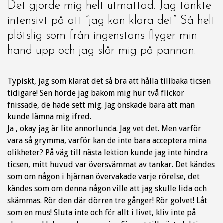
Det gjorde mig helt utmattad. Jag tänkte
intensivt på att ”jag kan klara det” Så helt
plötslig som från ingenstans flyger min
hand upp och jag slår mig på pannan.
Typiskt, jag som klarat det så bra att hålla tillbaka ticsen
tidigare! Sen hörde jag bakom mig hur två flickor
fnissade, de hade sett mig. Jag önskade bara att man
kunde lämna mig ifred.
Ja , okay jag är lite annorlunda. Jag vet det. Men varför
vara så grymma, varför kan de inte bara acceptera mina
olikheter? På väg till nästa lektion kunde jag inte hindra
ticsen, mitt huvud var översvämmat av tankar. Det kändes
som om någon i hjärnan övervakade varje rörelse, det
kändes som om denna någon ville att jag skulle lida och
skämmas. Rör den där dörren tre gånger! Rör golvet! Låt
som en mus! Sluta inte och för allt i livet, kliv inte på