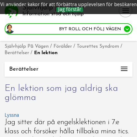
Vi använder kakor för att förbättra upplevelsen för besökaren
Självhjälp på vägen
Jag förstår
Togg
Information stöd och hjälp
navig
BYT ROLL
OCH FÖLJ VÄGEN
Självhjälp På Vägen
/
Förälder
/
Tourettes Syndrom
/
Berättelser
/
En lektion
Berättelser
Togg
navi
En lektion som jag aldrig ska
glömma
Lyssna
Jag sitter där på engelsklektionen i 7:e
klass och försöker hålla tillbaka mina tics.